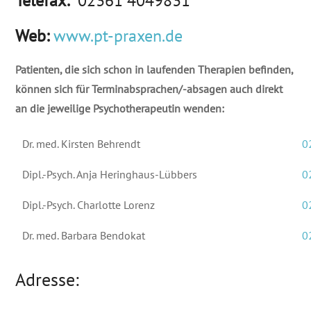
Telefax:
02361 4049831
Web:
www.pt-praxen.de
Patienten, die sich schon in laufenden Therapien befinden,
können sich für Terminabsprachen/-absagen auch direkt
an die jeweilige Psychotherapeutin wenden:
Dr. med. Kirsten Behrendt
0
Dipl.-Psych. Anja Heringhaus-Lübbers
0
Dipl.-Psych. Charlotte Lorenz
0
Dr. med. Barbara Bendokat
0
Adresse: