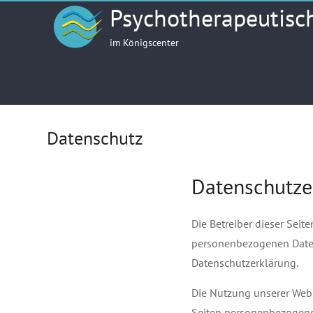
Skip
Psychotherapeutisc
to
content
im Königscenter
Datenschutz
Datenschutze
Die Betreiber dieser Seit
personenbezogenen Daten 
Datenschutzerklärung.
Die Nutzung unserer Webs
Seiten personenbezogene 