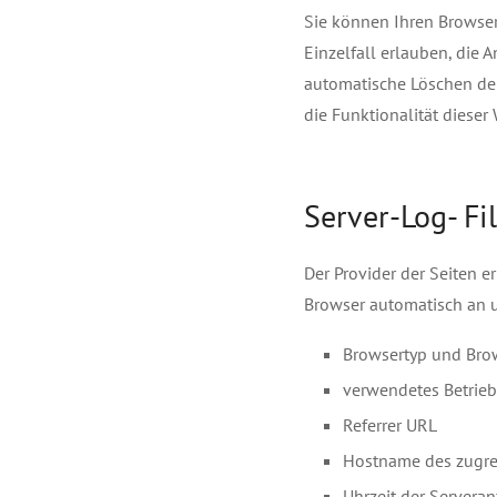
Sie können Ihren Browser
Einzelfall erlauben, die
automatische Löschen der
die Funktionalität dieser
Server-Log- Fi
Der Provider der Seiten e
Browser automatisch an un
Browsertyp und Bro
verwendetes Betrie
Referrer URL
Hostname des zugre
Uhrzeit der Serveran